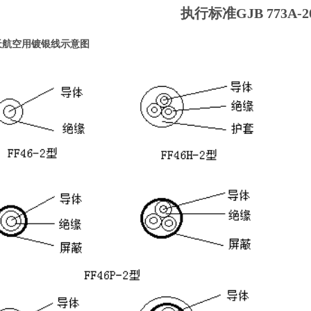
执行标准
GJB 773A-2
天航空用镀银线
示意图