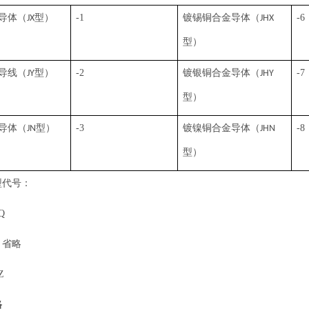
导体（
型）
-1
镀锡铜合金导体（
-6
JX
JHX
型）
导线（
型）
-2
镀银铜合金导体（
-7
JY
JHY
型）
导体（
型）
-3
镀镍铜合金导体（
-8
JN
JHN
型）
型代号：
Q
：省略
Z
格