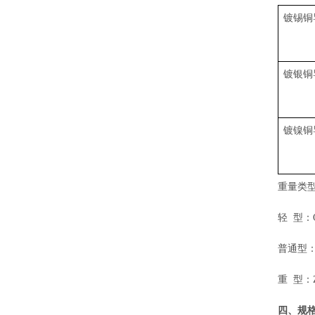
镀锡铜
镀银铜
镀镍铜
重量类
轻
型：
普通型
重
型：
四、
规