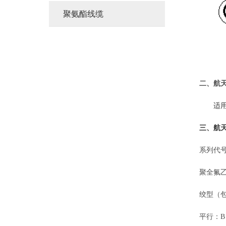
聚氨酯线缆
二、
航
适
三、
航
系列代
聚全氟
绞型（
平行：
B