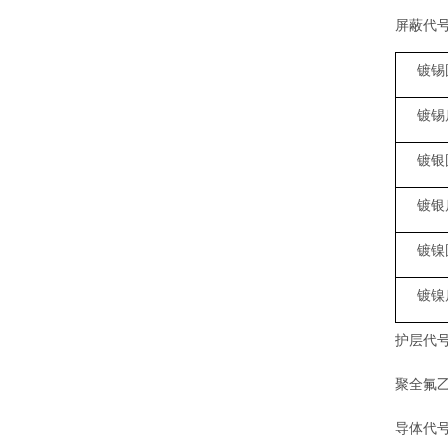
屏蔽代
镀锡
镀锡
镀银
镀银
镀镍
镀镍
护层代
聚全氟
导体代