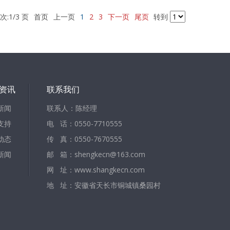
次:1/3 页
首页
上一页
1
2
3
下一页
尾页
转到
资讯
联系我们
新闻
联系人：陈经理
支持
电 话：0550-7710555
动态
传 真：0550-7670555
新闻
邮 箱：shengkecn@163.com
网 址：www.shangkecn.com
地 址：安徽省天长市铜城镇桑园村