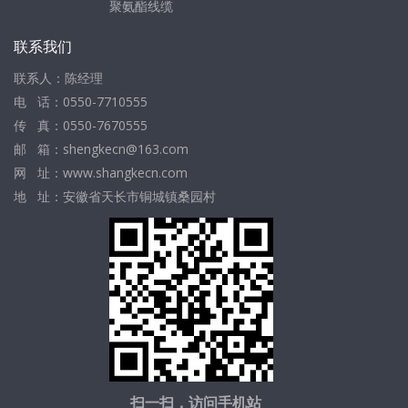
聚氨酯线缆
联系我们
联系人：陈经理
电 话：0550-7710555
传 真：0550-7670555
邮 箱：shengkecn@163.com
网 址：www.shangkecn.com
地 址：安徽省天长市铜城镇桑园村
扫一扫，访问手机站